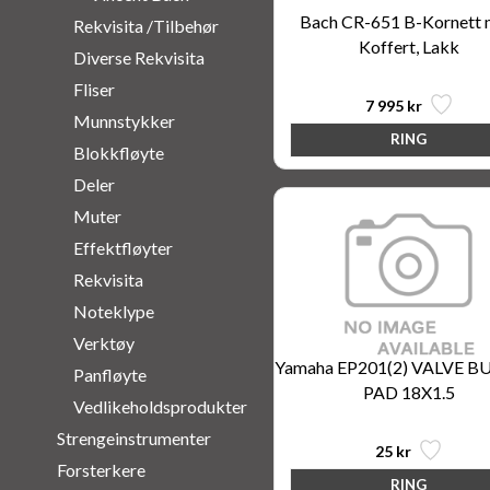
Bach CR-651 B-Kornett
Rekvisita /Tilbehør
Koffert, Lakk
Diverse Rekvisita
Fliser
7 995 kr
Munnstykker
Blokkfløyte
Deler
Muter
Effektfløyter
Rekvisita
Noteklype
Verktøy
Yamaha EP201(2) VALVE 
Panfløyte
PAD 18X1.5
Vedlikeholdsprodukter
Strengeinstrumenter
25 kr
Forsterkere