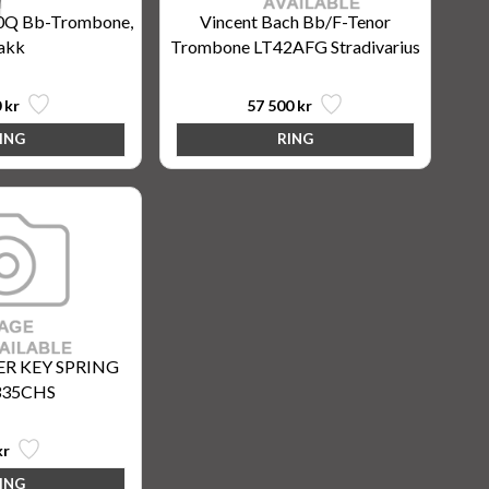
00Q Bb-Trombone,
Vincent Bach Bb/F-Tenor
akk
Trombone LT42AFG Stradivarius
 kr
57 500 kr
ER KEY SPRING
335CHS
kr