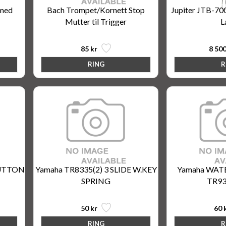
 med
Bach Trompet/Kornett Stop
Jupiter JTB-7
Mutter til Trigger
L
85 kr
8 500
BUTTON
Yamaha TR8335(2) 3 SLIDE W.KEY
Yamaha WAT
SPRING
TR9
50 kr
60 