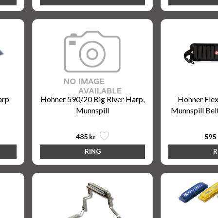
arp
Hohner 590/20 Big River Harp,
Hohner Flex
Munnspill
Munnspill Belt
485 kr
595 