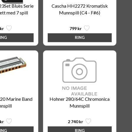
Set Blues Serie
Cascha HH2272 Kromatisk
ett med 7 spill
Munnspill (C4 - F#6)
kr
799 kr
20 Marine Band
Hohner 280/64C Chromonica
nspill
Munnspill
kr
2 740 kr