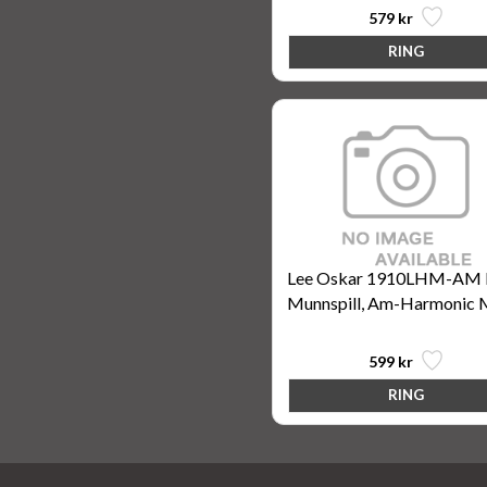
579 kr
Lee Oskar 1910LHM-AM 
Munnspill, Am-Harmonic 
599 kr