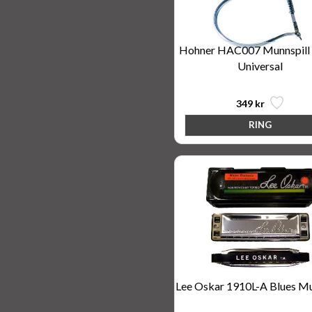
Hohner HAC007 Munnspill S
Universal
349 kr
Lee Oskar 1910L-A Blues Mu