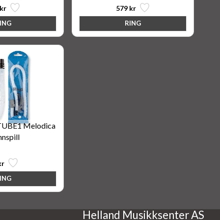
kr
579 kr
TUBE1 Melodica
nspill
kr
Helland Musikksenter AS