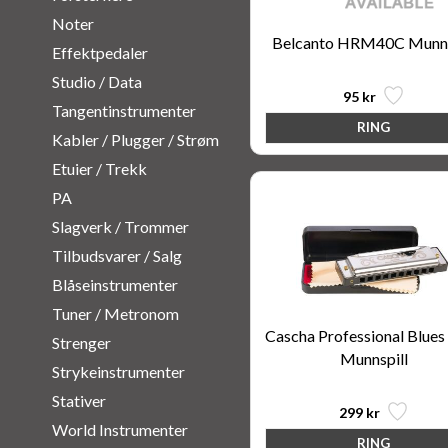
Noter
Belcanto HRM40C Munns
Effektpedaler
Studio / Data
95 kr
Tangentinstrumenter
Kabler / Plugger / Strøm
Etuier / Trekk
PA
Slagverk / Trommer
Tilbudsvarer / Salg
Blåseinstrumenter
Tuner / Metronom
Cascha Professional Blues 
Strenger
Munnspill
Strykeinstrumenter
Stativer
299 kr
World Instrumenter