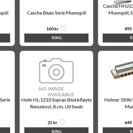
Cascha HH2223
pill
Cascha Blues Serie Munnspill
Munnspill, S
160 kr
895 
Serie
Helin HL-1210 Sopran Blokkfløyte
Hohner 1896/
Rensekost, 8 cm. Ull Swab
Mun
25 kr
649 