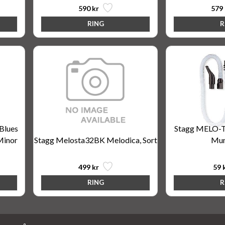
590 kr
579 
Blues
Stagg MELO-
Minor
Stagg Melosta32BK Melodica, Sort
Mun
499 kr
59 