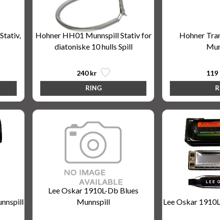
tativ,
Hohner HH01 Munnspill Stativ for
Hohner Tran
diatoniske 10 hulls Spill
Mun
240 kr
119 
Lee Oskar 1910L-Db Blues
nnspill
Munnspill
Lee Oskar 1910L