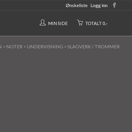
Ønskeliste
Logg inn
MIN SIDE
TOTALT 0,-
N
>
NOTER
>
UNDERVISNING
>
SLAGVERK / TROMMER