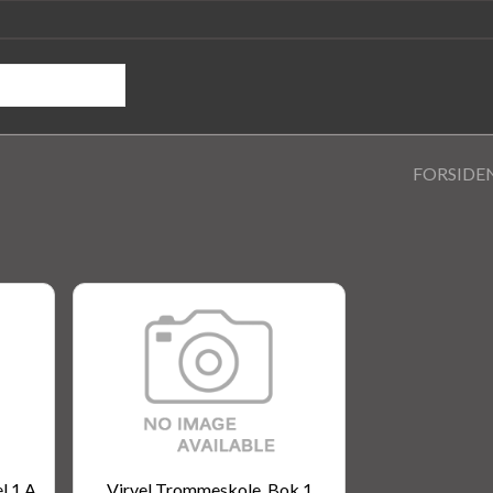
FORSIDE
l 1 A
Virvel Trommeskole, Bok 1