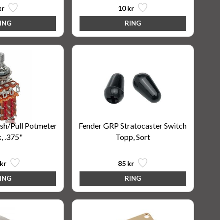
kr
10 kr
sh/Pull Potmeter
Fender GRP Stratocaster Switch
, .375"
Topp, Sort
kr
85 kr