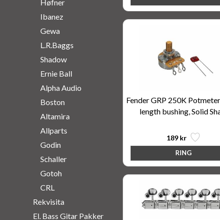
Høfner
Ibanez
Gewa
L.R.Baggs
Shadow
Ernie Ball
Alpha Audio
Fender GRP 250K Potmeter,
Boston
length bushing, Solid Sh
Altamira
Allparts
189 kr
Godin
Schaller
Gotoh
CRL
Rekvisita
El. Bass Gitar Pakker