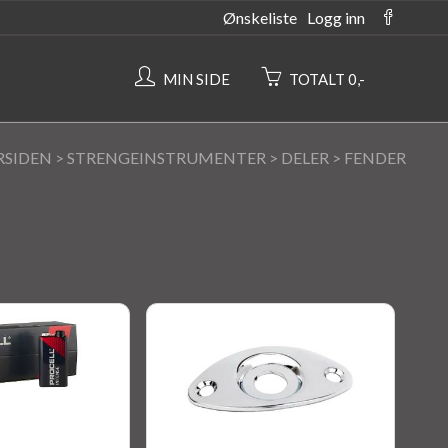
Ønskeliste
Logg inn
MIN SIDE
TOTALT 0,-
RSIDEN
>
STRENGEINSTRUMENTER
>
DELER
>
FENDER