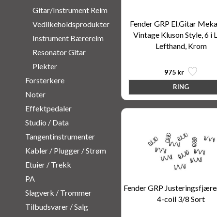
Gitar/Instrument Reim
Fender GRP El.Gitar Mek
Vedlikeholdsprodukter
Vintage Kluson Style, 6 i L
Instrument Bærereim
Lefthand, Krom
Resonator Gitar
Plekter
975 kr
Forsterkere
Noter
Effektpedaler
Studio / Data
Tangentinstrumenter
Kabler / Plugger / Strøm
Etuier / Trekk
PA
Fender GRP Justeringsfjære
Slagverk / Trommer
4-coil 3/8 Sort
Tilbudsvarer / Salg