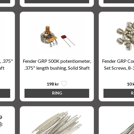
 .375"
Fender GRP 500K potentiometer,
Fender GRP Co
aft
.375" length bushing, Solid Shaft
Set Screws, 8-
198 kr
10 