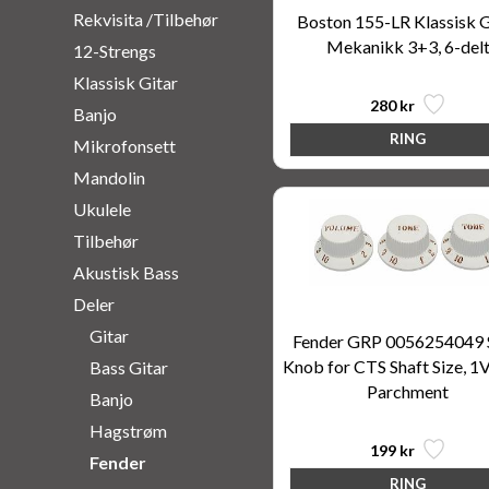
Rekvisita /Tilbehør
Boston 155-LR Klassisk G
Mekanikk 3+3, 6-del
12-Strengs
Klassisk Gitar
280 kr
Banjo
Mikrofonsett
Mandolin
Ukulele
Tilbehør
Akustisk Bass
Deler
Gitar
Fender GRP 0056254049 
Knob for CTS Shaft Size, 1V
Bass Gitar
Parchment
Banjo
Hagstrøm
199 kr
Fender