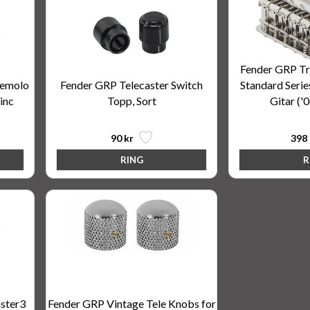
Fender GRP T
remolo
Fender GRP Telecaster Switch
Standard Series
inc
Topp, Sort
Gitar ('
90 kr
398 
aster3
Fender GRP Vintage Tele Knobs for