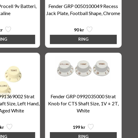
rocell 9v Batteri,
Fender GRP 0050100049 Recess
aline
Jack Plate, Football Shape, Chrome
kr
90 kr
991369002 Strat
Fender GRP 0992035000 Strat
ft Size, Left Hand,
Knob for CTS Shaft Size, 1V + 2T,
 Aged White
White
kr
199 kr