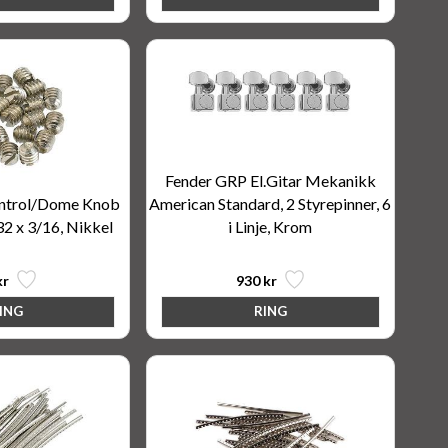
Fender GRP El.Gitar Mekanikk
ntrol/Dome Knob
American Standard, 2 Styrepinner, 6
32 x 3/16, Nikkel
i Linje, Krom
kr
930 kr