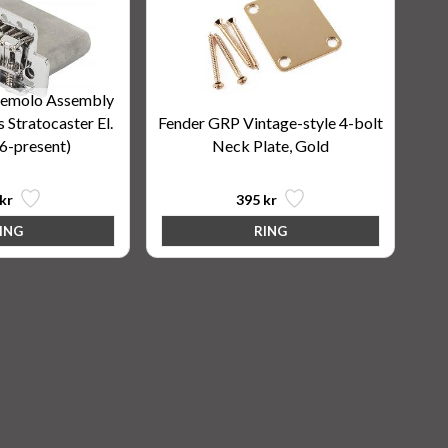
remolo Assembly
 Stratocaster El.
Fender GRP Vintage-style 4-bolt
06-present)
Neck Plate, Gold
kr
395 kr