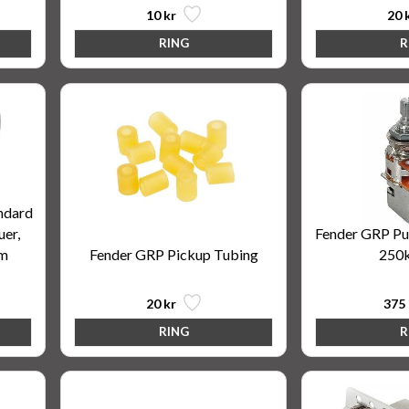
10 kr
20 
ndard
uer,
Fender GRP Pu
am
Fender GRP Pickup Tubing
250k
20 kr
375 