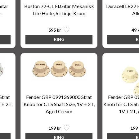
itar
Boston 72-CL El.Gitar Mekanikk
Duracell LR22 P
t
Lite Hode, 6 i Linje, Krom
Alk
595 kr
49 
Strat
Fender GRP 0991369000 Strat
Fender GRP 0
 + 2T,
Knob for CTS Shaft Size, 1V + 2T,
Knob for CTS Sha
Aged Cream
1V + 2T,
199 kr
199 