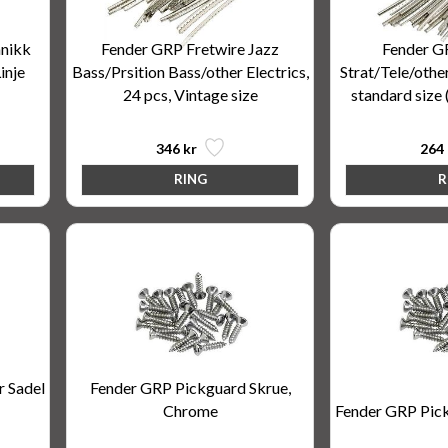
anikk
Fender GRP Fretwire Jazz
Fender G
inje
Bass/Prsition Bass/other Electrics,
Strat/Tele/other
24 pcs, Vintage size
standard size
346 kr
264 
r Sadel
Fender GRP Pickguard Skrue,
Chrome
Fender GRP Pick