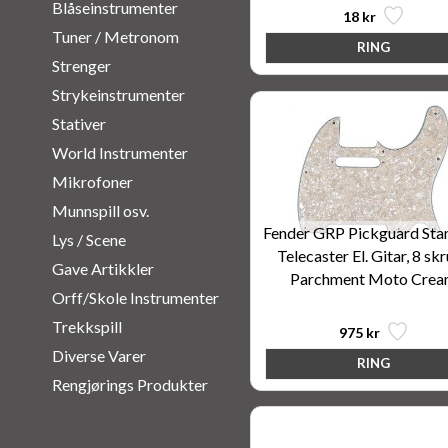
Blåseinstrumenter
18 kr
Tuner / Metronom
Strenger
Strykeinstrumenter
Stativer
World Instrumenter
Mikrofoner
Munnspill osv.
Fender GRP Pickguard Sta
Lys / Scene
Telecaster El. Gitar, 8 skr
Gave Artikkler
Parchment Moto Cre
Orff/Skole Instrumenter
Trekkspill
975 kr
Diverse Varer
Rengjørings Produkter