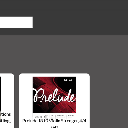
tions
tling,
Prelude J810 Violin Strenger, 4/4
sett