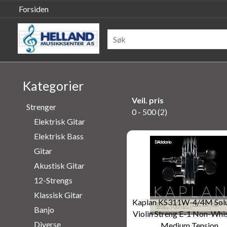
Forsiden
Kategorier
Veil. pris
Strenger
0 - 500 (2)
Elektrisk Gitar
Elektrisk Bass
Gitar
Akustisk Gitar
12-Strengs
Klassisk Gitar
Kaplan KS311W-4/4M Solu
Banjo
Violin Streng E-1 Non-Whis
Diverse
Medium Tension