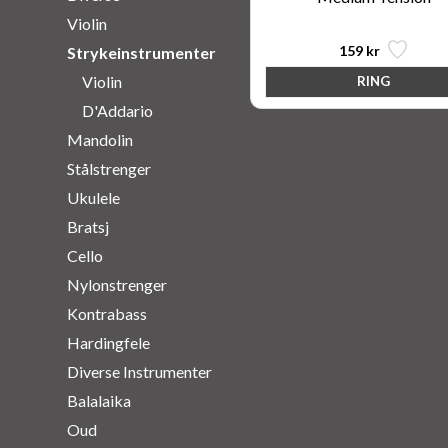
Violin
159 kr
Strykeinstrumenter
Violin
D'Addario
Mandolin
Stålstrenger
Ukulele
Bratsj
Cello
Nylonstrenger
Kontrabass
Hardingfele
Diverse Instrumenter
Balalaika
Oud