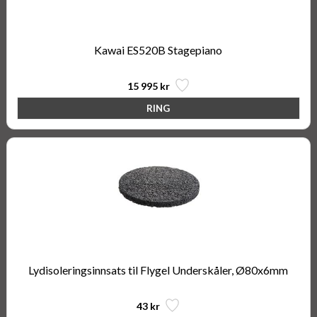
Kawai ES520B Stagepiano
15 995 kr
Lydisoleringsinnsats til Flygel Underskåler, Ø80x6mm
43 kr