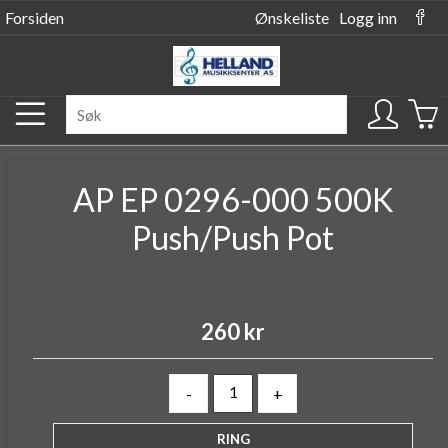
Forsiden
Ønskeliste
Logg inn
AP EP 0296-000 500K
Push/Push Pot
260 kr
-
+