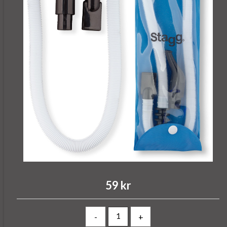
59 kr
-
+