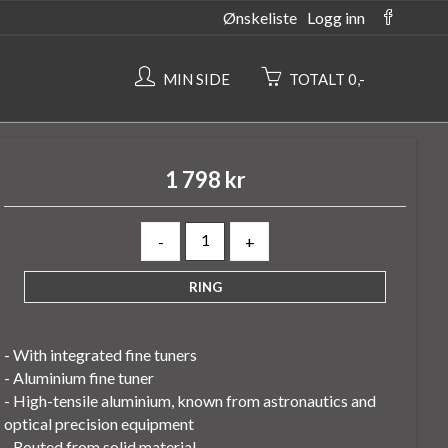
Ønskeliste
Logg inn
MIN SIDE
TOTALT 0,-
1 798 kr
-
+
- With integrated fine tuners
- Aluminium fine tuner
- High-tensile aluminium, known from astronautics and
optical precision equipment
- Routed from solid material